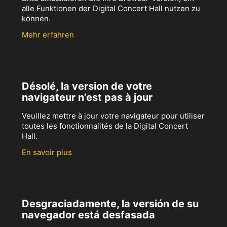
alle Funktionen der Digital Concert Hall nutzen zu
können.
Mehr erfahren
Désolé, la version de votre
navigateur n’est pas à jour
Veuillez mettre à jour votre navigateur pour utiliser
toutes les fonctionnalités de la Digital Concert
Hall.
En savoir plus
Desgraciadamente, la versión de su
navegador está desfasada