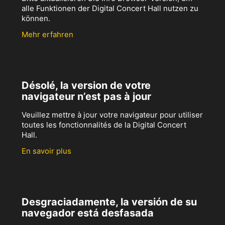
alle Funktionen der Digital Concert Hall nutzen zu
können.
Mehr erfahren
Désolé, la version de votre
navigateur n’est pas à jour
Veuillez mettre à jour votre navigateur pour utiliser
toutes les fonctionnalités de la Digital Concert
Hall.
En savoir plus
Desgraciadamente, la versión de su
navegador está desfasada