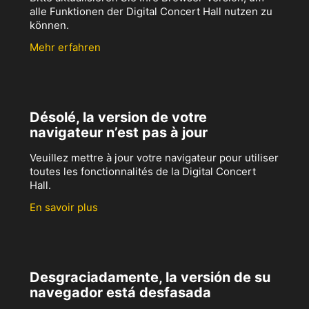
alle Funktionen der Digital Concert Hall nutzen zu
können.
Mehr erfahren
Désolé, la version de votre
navigateur n’est pas à jour
Veuillez mettre à jour votre navigateur pour utiliser
toutes les fonctionnalités de la Digital Concert
Hall.
En savoir plus
Desgraciadamente, la versión de su
navegador está desfasada