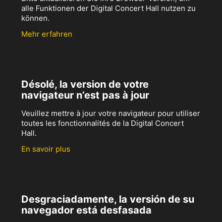
alle Funktionen der Digital Concert Hall nutzen zu
können.
Mehr erfahren
Désolé, la version de votre
navigateur n’est pas à jour
Veuillez mettre à jour votre navigateur pour utiliser
toutes les fonctionnalités de la Digital Concert
Hall.
En savoir plus
Desgraciadamente, la versión de su
navegador está desfasada