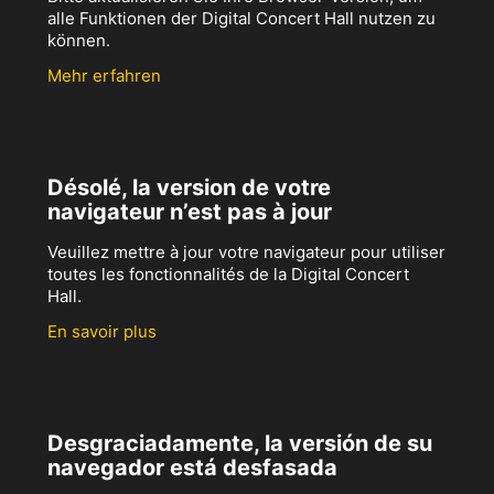
alle Funktionen der Digital Concert Hall nutzen zu
können.
Mehr erfahren
Désolé, la version de votre
navigateur n’est pas à jour
Veuillez mettre à jour votre navigateur pour utiliser
toutes les fonctionnalités de la Digital Concert
Hall.
En savoir plus
Desgraciadamente, la versión de su
navegador está desfasada