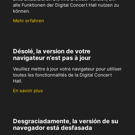
alle Funktionen der Digital Concert Hall nutzen zu
können.
Mehr erfahren
Désolé, la version de votre
navigateur n’est pas à jour
Veuillez mettre à jour votre navigateur pour utiliser
toutes les fonctionnalités de la Digital Concert
Hall.
En savoir plus
Desgraciadamente, la versión de su
navegador está desfasada