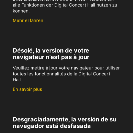
alle Funktionen der Digital Concert Hall nutzen zu
können.
Mehr erfahren
Désolé, la version de votre
navigateur n’est pas à jour
Veuillez mettre à jour votre navigateur pour utiliser
toutes les fonctionnalités de la Digital Concert
Hall.
En savoir plus
Desgraciadamente, la versión de su
navegador está desfasada