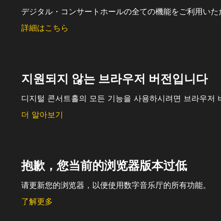
デジタル・コンサートホールの全ての機能をご利用いた
詳細はこちら
지원되지 않는 브라우저 버전입니다
디지털 콘서트홀의 모든 기능을 사용하시려면 브라우저 
더 알아보기
抱歉，您当前的浏览器版本过低
请更新您的浏览器，以便使用数字音乐厅的所有功能。
了解更多