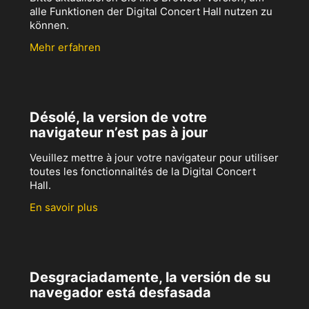
alle Funktionen der Digital Concert Hall nutzen zu
können.
Mehr erfahren
Désolé, la version de votre
navigateur n’est pas à jour
Veuillez mettre à jour votre navigateur pour utiliser
toutes les fonctionnalités de la Digital Concert
Hall.
En savoir plus
Desgraciadamente, la versión de su
navegador está desfasada