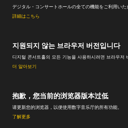
デジタル・コンサートホールの全ての機能をご利用いた
詳細はこちら
지원되지 않는 브라우저 버전입니다
디지털 콘서트홀의 모든 기능을 사용하시려면 브라우저 
더 알아보기
抱歉，您当前的浏览器版本过低
请更新您的浏览器，以便使用数字音乐厅的所有功能。
了解更多