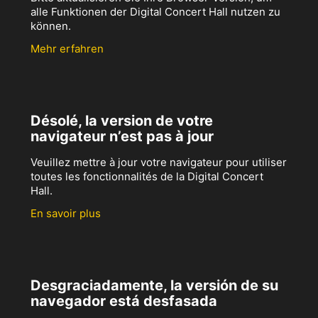
alle Funktionen der Digital Concert Hall nutzen zu
können.
Mehr erfahren
Désolé, la version de votre
navigateur n’est pas à jour
Veuillez mettre à jour votre navigateur pour utiliser
toutes les fonctionnalités de la Digital Concert
Hall.
En savoir plus
Desgraciadamente, la versión de su
navegador está desfasada