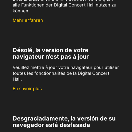
alle Funktionen der Digital Concert Hall nutzen zu
können.
Mehr erfahren
Désolé, la version de votre
navigateur n’est pas à jour
Veuillez mettre à jour votre navigateur pour utiliser
toutes les fonctionnalités de la Digital Concert
Hall.
En savoir plus
Desgraciadamente, la versión de su
navegador está desfasada