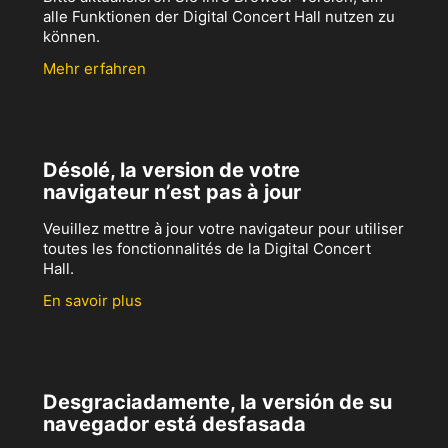
alle Funktionen der Digital Concert Hall nutzen zu
können.
Mehr erfahren
Désolé, la version de votre
navigateur n’est pas à jour
Veuillez mettre à jour votre navigateur pour utiliser
toutes les fonctionnalités de la Digital Concert
Hall.
En savoir plus
Desgraciadamente, la versión de su
navegador está desfasada