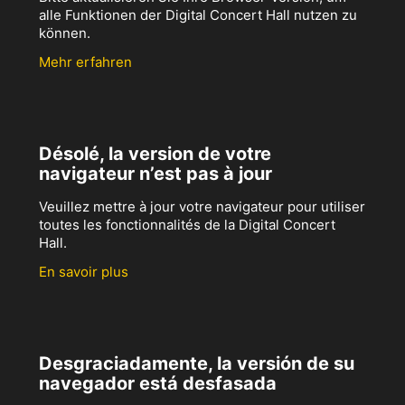
alle Funktionen der Digital Concert Hall nutzen zu
können.
Mehr erfahren
Désolé, la version de votre
navigateur n’est pas à jour
Veuillez mettre à jour votre navigateur pour utiliser
toutes les fonctionnalités de la Digital Concert
Hall.
En savoir plus
Desgraciadamente, la versión de su
navegador está desfasada