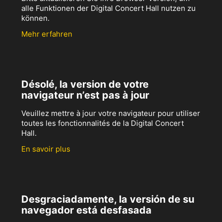
alle Funktionen der Digital Concert Hall nutzen zu
können.
Mehr erfahren
Désolé, la version de votre
navigateur n’est pas à jour
Veuillez mettre à jour votre navigateur pour utiliser
toutes les fonctionnalités de la Digital Concert
Hall.
En savoir plus
Desgraciadamente, la versión de su
navegador está desfasada