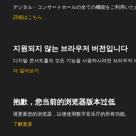
デジタル・コンサートホールの全ての機能をご利用いた
詳細はこちら
지원되지 않는 브라우저 버전입니다
디지털 콘서트홀의 모든 기능을 사용하시려면 브라우저 
더 알아보기
抱歉，您当前的浏览器版本过低
请更新您的浏览器，以便使用数字音乐厅的所有功能。
了解更多