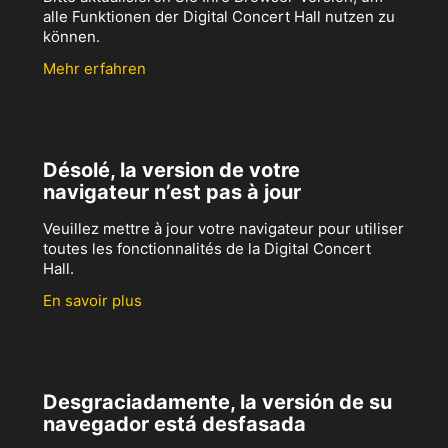
alle Funktionen der Digital Concert Hall nutzen zu
können.
Mehr erfahren
Désolé, la version de votre
navigateur n’est pas à jour
Veuillez mettre à jour votre navigateur pour utiliser
toutes les fonctionnalités de la Digital Concert
Hall.
En savoir plus
Desgraciadamente, la versión de su
navegador está desfasada