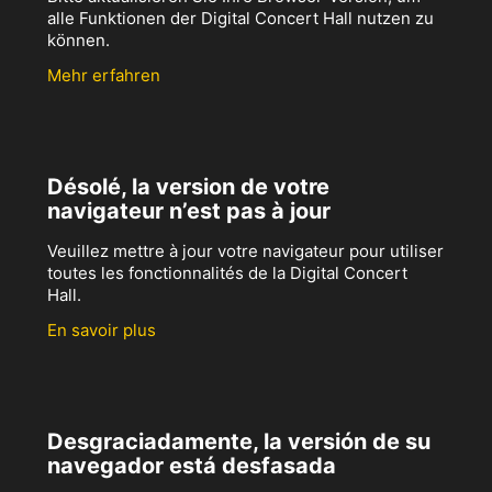
alle Funktionen der Digital Concert Hall nutzen zu
können.
Mehr erfahren
Désolé, la version de votre
navigateur n’est pas à jour
Veuillez mettre à jour votre navigateur pour utiliser
toutes les fonctionnalités de la Digital Concert
Hall.
En savoir plus
Desgraciadamente, la versión de su
navegador está desfasada