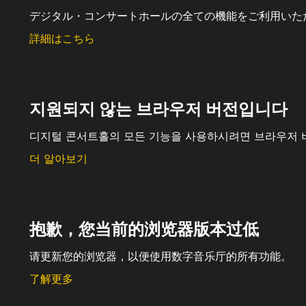
デジタル・コンサートホールの全ての機能をご利用いた
詳細はこちら
지원되지 않는 브라우저 버전입니다
디지털 콘서트홀의 모든 기능을 사용하시려면 브라우저 
더 알아보기
抱歉，您当前的浏览器版本过低
请更新您的浏览器，以便使用数字音乐厅的所有功能。
了解更多