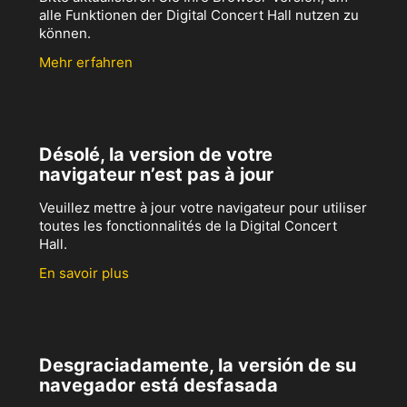
alle Funktionen der Digital Concert Hall nutzen zu
können.
Mehr erfahren
Désolé, la version de votre
navigateur n’est pas à jour
Veuillez mettre à jour votre navigateur pour utiliser
toutes les fonctionnalités de la Digital Concert
Hall.
En savoir plus
Desgraciadamente, la versión de su
navegador está desfasada