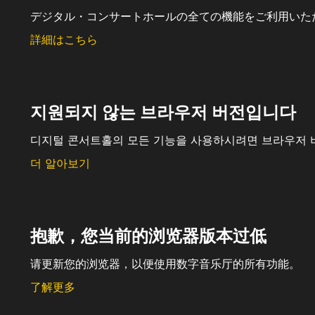
デジタル・コンサートホールの全ての機能をご利用いた
詳細はこちら
지원되지 않는 브라우저 버전입니다
디지털 콘서트홀의 모든 기능을 사용하시려면 브라우저 
더 알아보기
抱歉，您当前的浏览器版本过低
请更新您的浏览器，以便使用数字音乐厅的所有功能。
了解更多