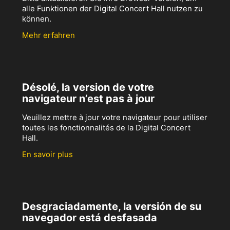
alle Funktionen der Digital Concert Hall nutzen zu
können.
Mehr erfahren
Désolé, la version de votre
navigateur n’est pas à jour
Veuillez mettre à jour votre navigateur pour utiliser
toutes les fonctionnalités de la Digital Concert
Hall.
En savoir plus
Desgraciadamente, la versión de su
navegador está desfasada