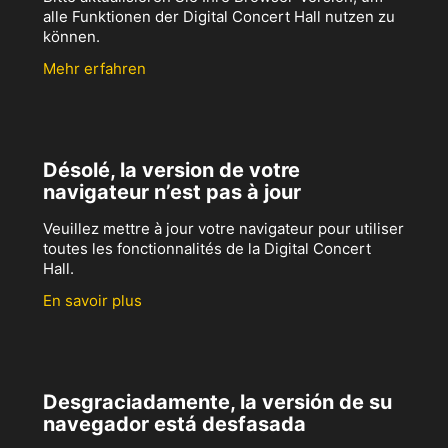
alle Funktionen der Digital Concert Hall nutzen zu
können.
Mehr erfahren
Désolé, la version de votre
navigateur n’est pas à jour
Veuillez mettre à jour votre navigateur pour utiliser
toutes les fonctionnalités de la Digital Concert
Hall.
En savoir plus
Desgraciadamente, la versión de su
navegador está desfasada