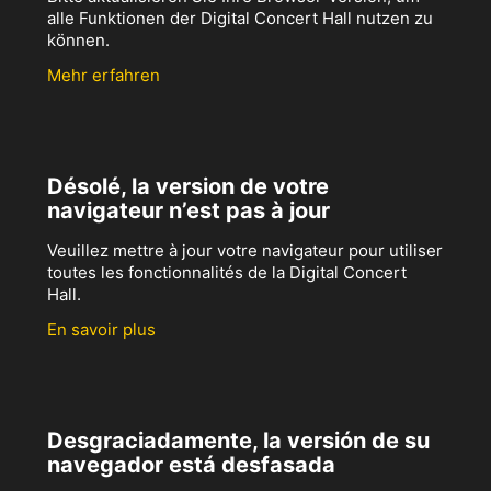
alle Funktionen der Digital Concert Hall nutzen zu
können.
Mehr erfahren
Désolé, la version de votre
navigateur n’est pas à jour
Veuillez mettre à jour votre navigateur pour utiliser
toutes les fonctionnalités de la Digital Concert
Hall.
En savoir plus
Desgraciadamente, la versión de su
navegador está desfasada