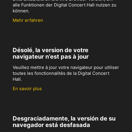
alle Funktionen der Digital Concert Hall nutzen zu
können.
Mehr erfahren
Désolé, la version de votre
navigateur n’est pas à jour
Veuillez mettre à jour votre navigateur pour utiliser
toutes les fonctionnalités de la Digital Concert
Hall.
En savoir plus
Desgraciadamente, la versión de su
navegador está desfasada