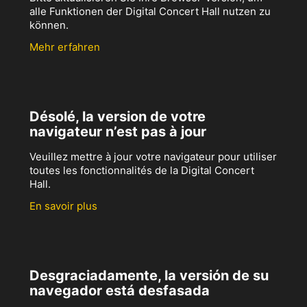
alle Funktionen der Digital Concert Hall nutzen zu
können.
Mehr erfahren
Désolé, la version de votre
navigateur n’est pas à jour
Veuillez mettre à jour votre navigateur pour utiliser
toutes les fonctionnalités de la Digital Concert
Hall.
En savoir plus
Desgraciadamente, la versión de su
navegador está desfasada