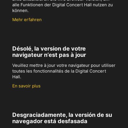
alle Funktionen der Digital Concert Hall nutzen zu
können.
Mehr erfahren
Désolé, la version de votre
navigateur n’est pas à jour
Veuillez mettre à jour votre navigateur pour utiliser
toutes les fonctionnalités de la Digital Concert
Hall.
En savoir plus
Desgraciadamente, la versión de su
navegador está desfasada