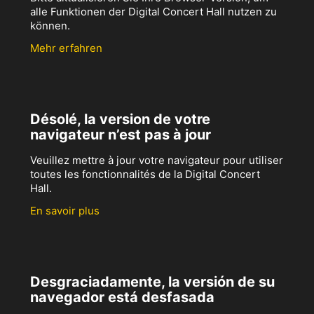
alle Funktionen der Digital Concert Hall nutzen zu
können.
Mehr erfahren
Désolé, la version de votre
navigateur n’est pas à jour
Veuillez mettre à jour votre navigateur pour utiliser
toutes les fonctionnalités de la Digital Concert
Hall.
En savoir plus
Desgraciadamente, la versión de su
navegador está desfasada