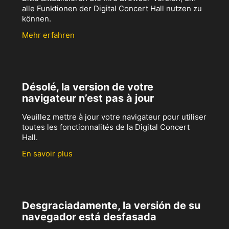
alle Funktionen der Digital Concert Hall nutzen zu
können.
Mehr erfahren
Désolé, la version de votre
navigateur n’est pas à jour
Veuillez mettre à jour votre navigateur pour utiliser
toutes les fonctionnalités de la Digital Concert
Hall.
En savoir plus
Desgraciadamente, la versión de su
navegador está desfasada