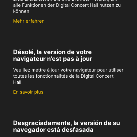
alle Funktionen der Digital Concert Hall nutzen zu
können.
Mehr erfahren
Désolé, la version de votre
navigateur n’est pas à jour
Veuillez mettre à jour votre navigateur pour utiliser
toutes les fonctionnalités de la Digital Concert
Hall.
En savoir plus
Desgraciadamente, la versión de su
navegador está desfasada