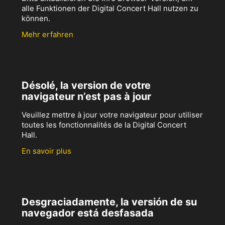
alle Funktionen der Digital Concert Hall nutzen zu
können.
Mehr erfahren
Désolé, la version de votre
navigateur n’est pas à jour
Veuillez mettre à jour votre navigateur pour utiliser
toutes les fonctionnalités de la Digital Concert
Hall.
En savoir plus
Desgraciadamente, la versión de su
navegador está desfasada