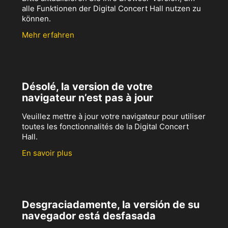
alle Funktionen der Digital Concert Hall nutzen zu
können.
Mehr erfahren
Désolé, la version de votre
navigateur n’est pas à jour
Veuillez mettre à jour votre navigateur pour utiliser
toutes les fonctionnalités de la Digital Concert
Hall.
En savoir plus
Desgraciadamente, la versión de su
navegador está desfasada