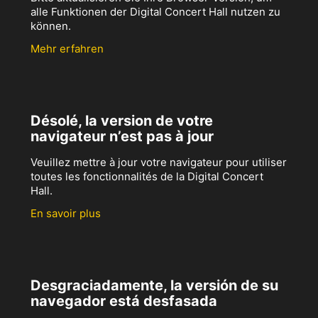
alle Funktionen der Digital Concert Hall nutzen zu
können.
Mehr erfahren
Désolé, la version de votre
navigateur n’est pas à jour
Veuillez mettre à jour votre navigateur pour utiliser
toutes les fonctionnalités de la Digital Concert
Hall.
En savoir plus
Desgraciadamente, la versión de su
navegador está desfasada