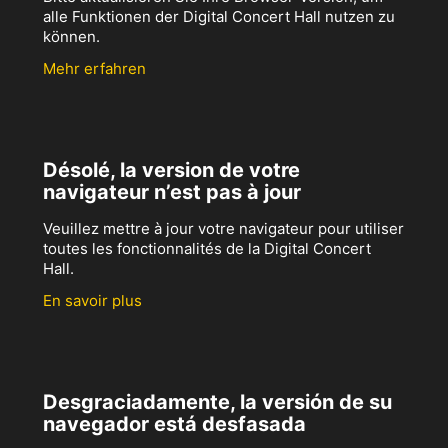
alle Funktionen der Digital Concert Hall nutzen zu
können.
Mehr erfahren
Désolé, la version de votre
navigateur n’est pas à jour
Veuillez mettre à jour votre navigateur pour utiliser
toutes les fonctionnalités de la Digital Concert
Hall.
En savoir plus
Desgraciadamente, la versión de su
navegador está desfasada