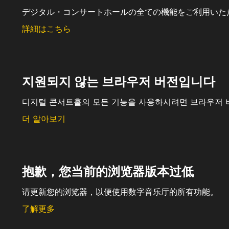
デジタル・コンサートホールの全ての機能をご利用いた
詳細はこちら
지원되지 않는 브라우저 버전입니다
디지털 콘서트홀의 모든 기능을 사용하시려면 브라우저 
더 알아보기
抱歉，您当前的浏览器版本过低
请更新您的浏览器，以便使用数字音乐厅的所有功能。
了解更多