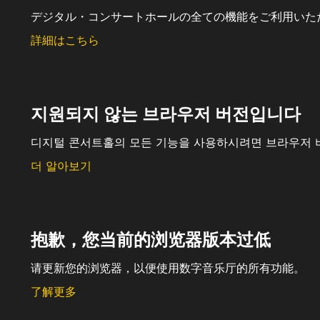
デジタル・コンサートホールの全ての機能をご利用いた
詳細はこちら
지원되지 않는 브라우저 버전입니다
디지털 콘서트홀의 모든 기능을 사용하시려면 브라우저 
더 알아보기
抱歉，您当前的浏览器版本过低
请更新您的浏览器，以便使用数字音乐厅的所有功能。
了解更多