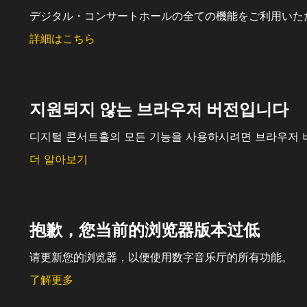
デジタル・コンサートホールの全ての機能をご利用いた
詳細はこちら
지원되지 않는 브라우저 버전입니다
디지털 콘서트홀의 모든 기능을 사용하시려면 브라우저 
더 알아보기
抱歉，您当前的浏览器版本过低
请更新您的浏览器，以便使用数字音乐厅的所有功能。
了解更多