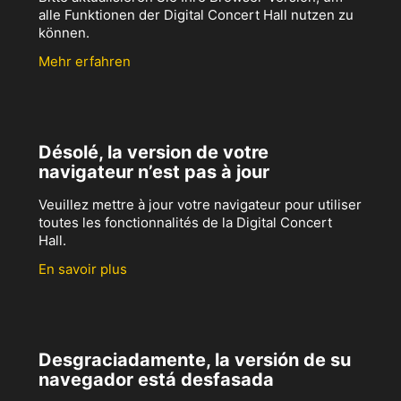
alle Funktionen der Digital Concert Hall nutzen zu
können.
Mehr erfahren
Désolé, la version de votre
navigateur n’est pas à jour
Veuillez mettre à jour votre navigateur pour utiliser
toutes les fonctionnalités de la Digital Concert
Hall.
En savoir plus
Desgraciadamente, la versión de su
navegador está desfasada