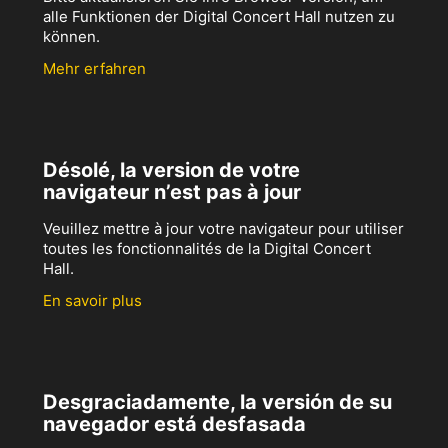
alle Funktionen der Digital Concert Hall nutzen zu
können.
Mehr erfahren
Désolé, la version de votre
navigateur n’est pas à jour
Veuillez mettre à jour votre navigateur pour utiliser
toutes les fonctionnalités de la Digital Concert
Hall.
En savoir plus
Desgraciadamente, la versión de su
navegador está desfasada