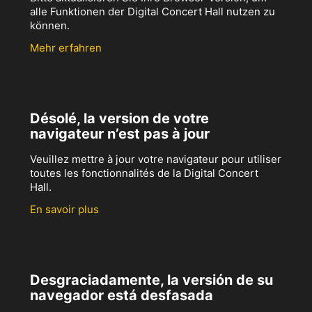
alle Funktionen der Digital Concert Hall nutzen zu
können.
Mehr erfahren
Désolé, la version de votre
navigateur n’est pas à jour
Veuillez mettre à jour votre navigateur pour utiliser
toutes les fonctionnalités de la Digital Concert
Hall.
En savoir plus
Desgraciadamente, la versión de su
navegador está desfasada