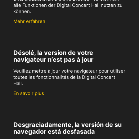
alle Funktionen der Digital Concert Hall nutzen zu
können.
Mehr erfahren
Désolé, la version de votre
navigateur n’est pas à jour
Veuillez mettre à jour votre navigateur pour utiliser
toutes les fonctionnalités de la Digital Concert
Hall.
En savoir plus
Desgraciadamente, la versión de su
navegador está desfasada