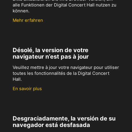
alle Funktionen der Digital Concert Hall nutzen zu
können.
Mehr erfahren
Désolé, la version de votre
navigateur n’est pas à jour
Veuillez mettre à jour votre navigateur pour utiliser
toutes les fonctionnalités de la Digital Concert
Hall.
En savoir plus
Desgraciadamente, la versión de su
navegador está desfasada