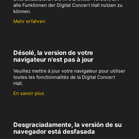
alle Funktionen der Digital Concert Hall nutzen zu
können.
Mehr erfahren
Désolé, la version de votre
navigateur n’est pas à jour
Veuillez mettre à jour votre navigateur pour utiliser
toutes les fonctionnalités de la Digital Concert
Hall.
En savoir plus
Desgraciadamente, la versión de su
navegador está desfasada