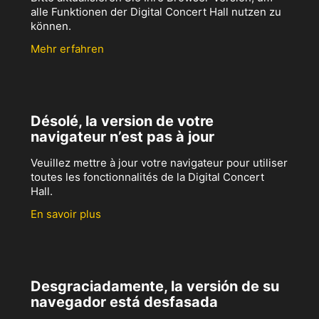
alle Funktionen der Digital Concert Hall nutzen zu
können.
Mehr erfahren
Désolé, la version de votre
navigateur n’est pas à jour
Veuillez mettre à jour votre navigateur pour utiliser
toutes les fonctionnalités de la Digital Concert
Hall.
En savoir plus
Desgraciadamente, la versión de su
navegador está desfasada