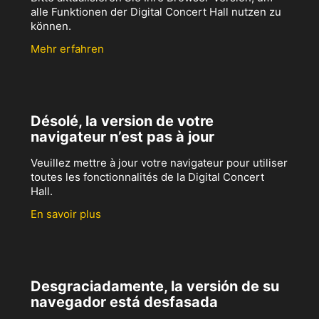
alle Funktionen der Digital Concert Hall nutzen zu
können.
Mehr erfahren
Désolé, la version de votre
navigateur n’est pas à jour
Veuillez mettre à jour votre navigateur pour utiliser
toutes les fonctionnalités de la Digital Concert
Hall.
En savoir plus
Desgraciadamente, la versión de su
navegador está desfasada