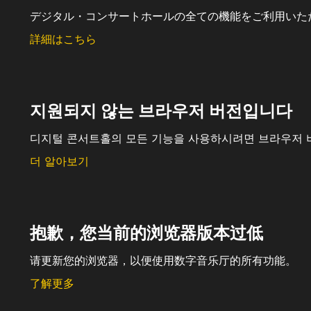
デジタル・コンサートホールの全ての機能をご利用いた
詳細はこちら
지원되지 않는 브라우저 버전입니다
디지털 콘서트홀의 모든 기능을 사용하시려면 브라우저 
더 알아보기
抱歉，您当前的浏览器版本过低
请更新您的浏览器，以便使用数字音乐厅的所有功能。
了解更多