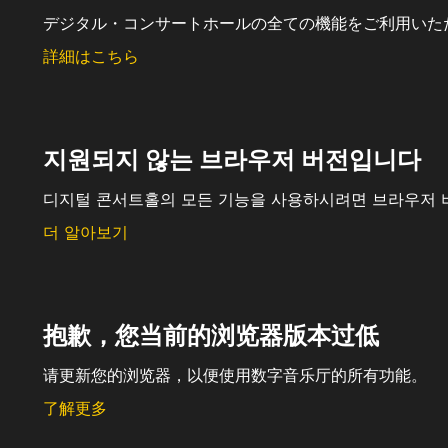
デジタル・コンサートホールの全ての機能をご利用いた
詳細はこちら
지원되지 않는 브라우저 버전입니다
디지털 콘서트홀의 모든 기능을 사용하시려면 브라우저 
더 알아보기
抱歉，您当前的浏览器版本过低
请更新您的浏览器，以便使用数字音乐厅的所有功能。
了解更多