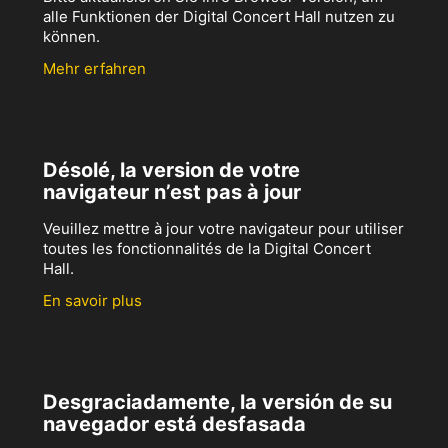
alle Funktionen der Digital Concert Hall nutzen zu
können.
Mehr erfahren
Désolé, la version de votre
navigateur n’est pas à jour
Veuillez mettre à jour votre navigateur pour utiliser
toutes les fonctionnalités de la Digital Concert
Hall.
En savoir plus
Desgraciadamente, la versión de su
navegador está desfasada