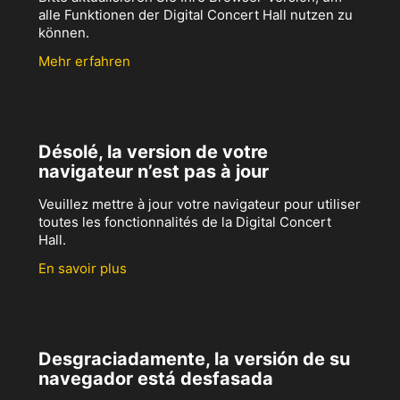
alle Funktionen der Digital Concert Hall nutzen zu
können.
Mehr erfahren
Désolé, la version de votre
navigateur n’est pas à jour
Veuillez mettre à jour votre navigateur pour utiliser
toutes les fonctionnalités de la Digital Concert
Hall.
En savoir plus
Desgraciadamente, la versión de su
navegador está desfasada