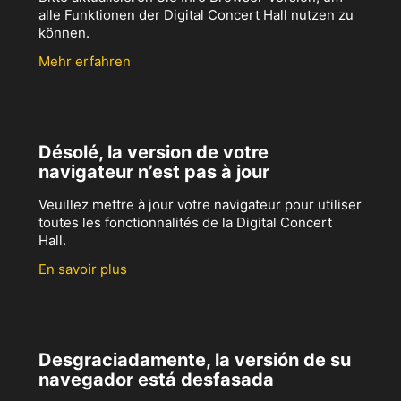
alle Funktionen der Digital Concert Hall nutzen zu
können.
Mehr erfahren
Désolé, la version de votre
navigateur n’est pas à jour
Veuillez mettre à jour votre navigateur pour utiliser
toutes les fonctionnalités de la Digital Concert
Hall.
En savoir plus
Desgraciadamente, la versión de su
navegador está desfasada